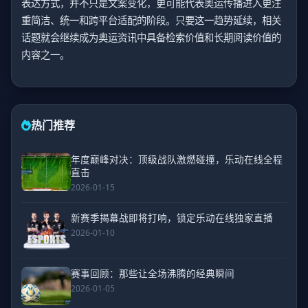
表达方式，并不只是文案变化，更可能代表奥运传播进入更注
重简洁、统一和跨平台适配的阶段。只要这一趋势延续，相关
话题就会继续成为奥运资讯中具备检索价值和长期阅读价值的
内容之一。
热门推荐
年度巅峰对决：顶级战队激燃碰撞，乐动在线全程
直击
2026-01-15
新赛季揭幕战即将打响，锁定乐动在线独家直播
2026-01-10
赛事回顾：那些让全场沸腾的经典瞬间
2026-01-05