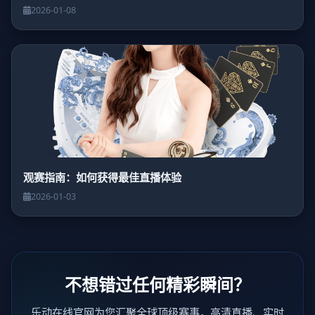
2026-01-08
观赛指南：如何获得最佳直播体验
2026-01-03
不想错过任何精彩瞬间？
乐动在线官网为您汇聚全球顶级赛事，高清直播、实时