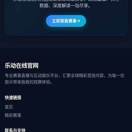
数据、深度解读一站尽享。
立即探索赛事
乐动在线官网
专业赛事直播与互动娱乐平台，汇聚全球精彩竞技内容，为每一位
观众带来极致的观赛体验。
快速链接
首页
精彩赛事
联系与支持