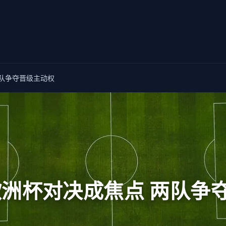
队争夺晋级主动权
洲杯对决成焦点 两队争