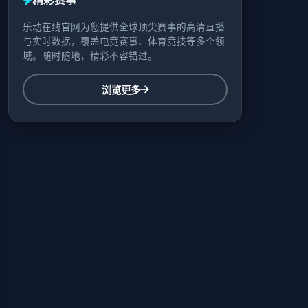
精彩赛事
乐动在线官网为您提供全球顶尖赛事的高清直播
与实时数据，覆盖电竞赛事、体育竞技等多个领
域。随时随地，精彩不容错过。
浏览更多