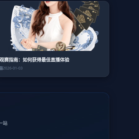
观赛指南：如何获得最佳直播体验
2026-01-03
一站