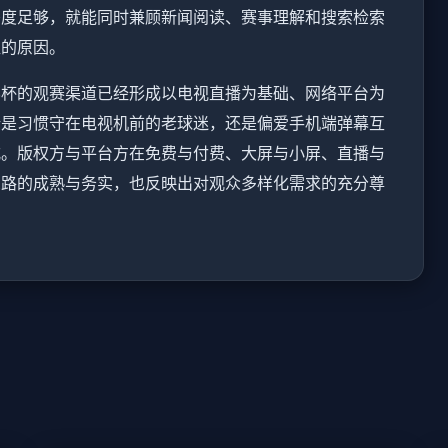
密度足够，就能同时兼顾新闻阅读、赛事理解和搜索检索
值的原因。
界杯的观赛渠道已经形成以电视直播为基础、网络平台为
论是习惯守在电视机前的老球迷，还是偏爱手机端弹幕互
式。版权方与平台方在免费与付费、大屏与小屏、直播与
思路的成熟与务实，也反映出对观众多样化需求的充分尊