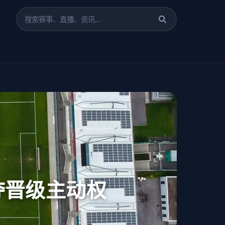
夺晋级主动权