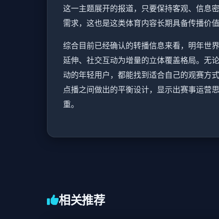
这一主题展开的报道，只要保持客观、信息
需求，这也是这类体育内容长期具备传播价
综合目前已经确认的转播信息来看，明年世
延伸、社交互动为增量的立体覆盖格局。无
动的年轻用户，都能找到适合自己的观赛方
点播之间做出的平衡设计，显示出赛事运营
重。
相关推荐